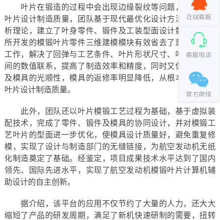
叶片在锻造的过程中会出现边缘裂纹等问题，为了改善
叶片设计制造质量，团队基于现代最优化设计方法及数值分
析理论，建立了叶身零件、锻件及工装型面设计数学模型。
所开发的模锻叶片零件三维建模模块有效省去了重复建模的
工作，解决了回弹与工艺条件、叶片形状尺寸、叶片材料之
间的数值联系，提高了制造效率和精度，同时又保证了叶身
及模具的光顺性，模具的返修率明显降低，从根本上改善了
叶片设计制造质量。
此外，团队还以叶片模锻工艺过程为基础，基于虚拟装
配技术，完成了零件、锻件及模具的协同设计，并对模锻工
艺叶片的型面进一步优化，使模具设计质量好，避免重复修
模，实现了设计与制造部门的无缝链接，为航空发动机无纸
化制造奠定了基础。经鉴定，项目成果技术水平达到了国内
领先、国际先进水平，实现了航空发动机模锻叶片计算机辅
助设计的自主创新。
据介绍，该平台的应用不仅节约了大量的人力，还大大
缩短了产品的研发周期，满足了新机快速研制的需要，扭转