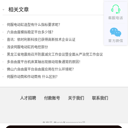
相关文章
伺服电动缸选型有什么指标要求呢？
六自由度模拟稳定平台多少钱？
喜讯：依时利新科技已获得高新技术企业认证
浅谈伺服电动缸的电控部分
黑龙江省地震局召开防震减灾工作会议暨全面从严治党工作会议
多自由度平台机床某轴出现振动现象通常的原因！
佛山六自由度平台自由度应用在什么环境呢？
伺服作动筒和作动筒有 什么区别？
人才招聘
付款账号
关于我们
联系我们
备案号
粤ICP备09098372号