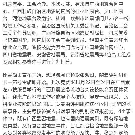
机关党委、工会承办。本次竞赛，有来自广西地震台网中
心、广西壮族自治区地震局直属的桂林地震台、灵山地震
台、河池地震台及南宁、柳州、钦州市地震部门共25名一线
地震工作者参加。自治区直属机关工委副书记、自治区工会
工委主任苏德明，广西壮族自治区地震局副局长、机关党委
书记黄国华，区直机关工会工委调研员、经审主任黄志红出
席此次比赛。速报技能竞赛专门邀请了中国地震台网中心、
四川省地震局、安徽省地震局、云南省地震局等4位高工组成
专家组对参赛选手进行评判打分。
比赛尚未宣布开始，现场氛围已趋紧张激烈，随着评判组组
长一声号令旋即开始。此次竞赛继11月22日至24日在广西崇
左市扶绥县举行的广西测震应急流动台架设技能竞赛团体赛
后，迎来广西地震工作者施展个人技能、展现一线风采、比
拼专业技能的良好时机。竞赛由评判组推送4个不同类型的地
震事件，主要考核参赛人员对事件的判别及速报能力。4个事
件中，既有广西显著地震，也有国内强震案例，既有塌陷地
震类型，又有复合型地震事件，旨在综合检验地震监测一线
人员对各类地震突发事件的响应能力及快、准、稳之判定能