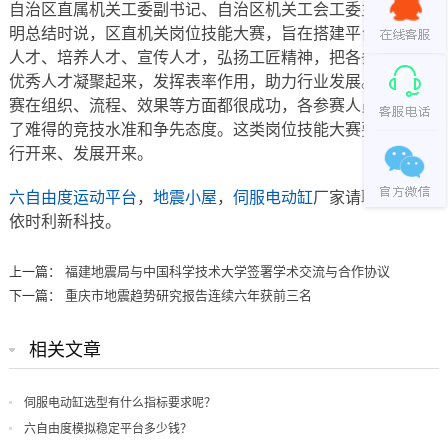
自治区直属机关工委副书记、自治区机关工会工委主任苏德
明总结时说，区直机关岗位技能大赛，旨在搭建平台、发现
人才、培养人才、宣传人才，弘扬工匠精神，把各条战线的
优秀人才凝聚起来，发挥表率作用，助力行业发展。此次竞
赛在组织、流程、效果等方面都很成功，各参赛人员表现出
了难得的竞技水准和争先态度。这类岗位技能大赛要继续推
行开来、发展开来。
六自由度运动平台
，
地震小屋
，
伺服电动缸
厂家请联系佛山
依时利新科技。
上一篇：
福建地震局与中国科学技术大学签署学术交流与合作协议
下一篇：
重庆市地震趋势研究报告连续六年获前三名
相关文章
伺服电动缸选型有什么指标要求呢？
六自由度模拟稳定平台多少钱？