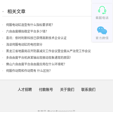
相关文章
伺服电动缸选型有什么指标要求呢？
六自由度模拟稳定平台多少钱？
喜讯：依时利新科技已获得高新技术企业认证
浅谈伺服电动缸的电控部分
黑龙江省地震局召开防震减灾工作会议暨全面从严治党工作会议
多自由度平台机床某轴出现振动现象通常的原因！
佛山六自由度平台自由度应用在什么环境呢？
伺服作动筒和作动筒有 什么区别？
人才招聘
付款账号
关于我们
联系我们
备案号
粤ICP备09098372号