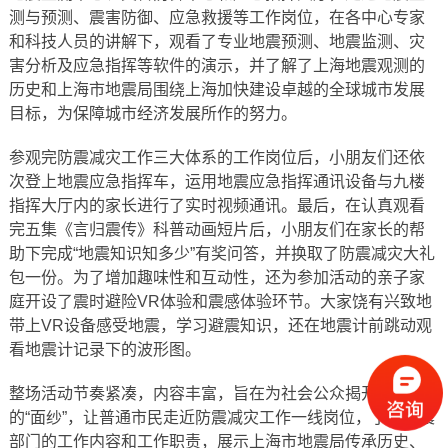
测与预测、震害防御、应急救援等工作岗位，在各中心专家
和科技人员的讲解下，观看了专业地震预测、地震监测、灾
害分析及应急指挥等软件的演示，并了解了上海地震观测的
历史和上海市地震局围绕上海加快建设卓越的全球城市发展
目标，为保障城市经济发展所作的努力。
参观完防震减灾工作三大体系的工作岗位后，小朋友们还依
次登上地震应急指挥车，运用地震应急指挥通讯设备与九楼
指挥大厅内的家长进行了实时视频通讯。最后，在认真观看
完五集《言归震传》科普动画短片后，小朋友们在家长的帮
助下完成“地震知识知多少”有奖问答，并换取了防震减灾大礼
包一份。为了增加趣味性和互动性，还为参加活动的亲子家
庭开设了震时避险VR体验和震感体验环节。大家饶有兴致地
带上VR设备感受地震，学习避震知识，还在地震计前跳动观
看地震计记录下的波形图。
整场活动节奏紧凑，内容丰富，旨在为社会公众揭开地震局
的“面纱”，让普通市民走近防震减灾工作一线岗位，了解地震
部门的工作内容和工作职责，展示上海市地震局传承历史、