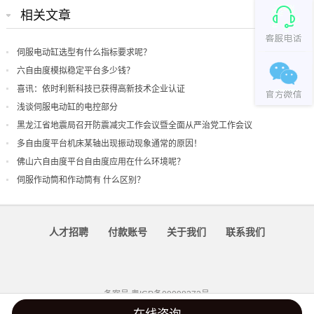
相关文章
伺服电动缸选型有什么指标要求呢？
六自由度模拟稳定平台多少钱？
喜讯：依时利新科技已获得高新技术企业认证
浅谈伺服电动缸的电控部分
黑龙江省地震局召开防震减灾工作会议暨全面从严治党工作会议
多自由度平台机床某轴出现振动现象通常的原因！
佛山六自由度平台自由度应用在什么环境呢？
伺服作动筒和作动筒有 什么区别？
人才招聘
付款账号
关于我们
联系我们
备案号
粤ICP备09098372号
在线咨询