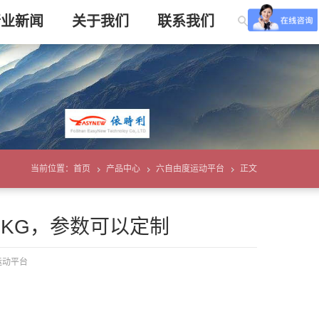
行业新闻
关于我们
联系我们
当前位置：
首页
产品中心
六自由度运动平台
正文
0KG，参数可以定制
运动平台