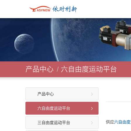
产品中心
/
六自由度运动平台
产品中心
六自由度运动平台
供应
六自由度
三自由度运动平台