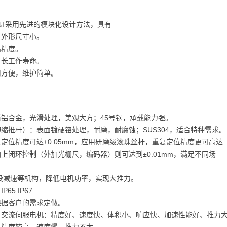
动缸采用先进的模块化设计方法，具有
，外形尺寸小。
高精度。
，长工作寿命。
用方便，维护简单。
质铝合金，光滑处理，美观大方；45号钢，承载能力强。
伸缩推杆）：表面镀硬铬处理，耐磨，耐腐蚀；SUS304，适合特种需求。
复定位精度可达±0.05mm，应用研磨级滚珠丝杆，重复定位精度更可高达
，加上闭环控制（外加光栅尺，编码器）则可达到±0.01mm，满足不同场
增设减速等机构，降低电机功率，实现大推力。
65.IP67.
根据客户的需求定做。
：交流伺服电机：精度好、速度快、体积小、响应快、加速性能好、推力