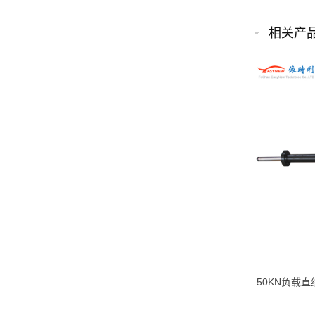
相关产
50KN负载
程2