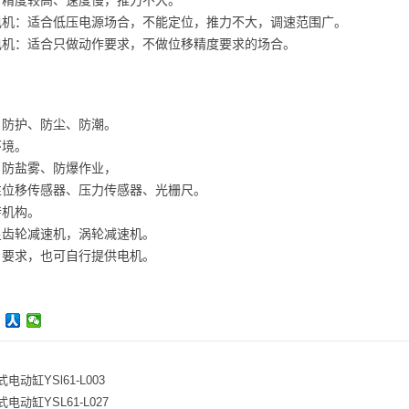
：精度较高、速度慢，推力不大。
电机：适合低压电源场合，不能定位，推力不大，调速范围广。
电机：适合只做动作要求，不做位移精度要求的场合。
、防护、防尘、防潮。
环境。
、防盐雾、防爆作业，
性位移传感器、压力传感器、光栅尺。
转机构。
星齿轮减速机，涡轮减速机。
户要求，也可自行提供电机。
电动缸YSl61-L003
电动缸YSL61-L027