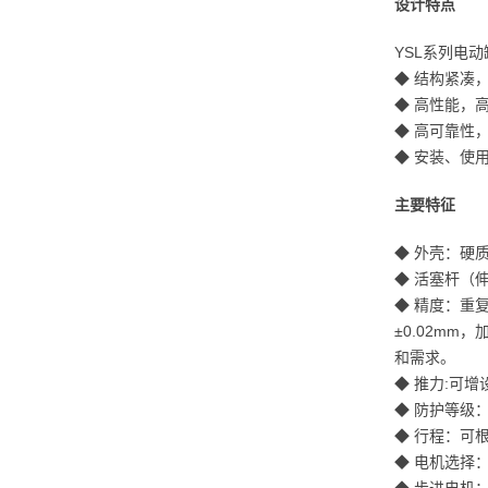
设计特点
YSL系列电
◆ 结构紧凑
◆ 高性能，
◆ 高可靠性
◆ 安装、使
主要特征
◆ 外壳：硬
◆ 活塞杆（
◆ 精度：重
±0.02mm
和需求。
◆ 推力:可
◆ 防护等级：IP
◆ 行程：可
◆ 电机选择