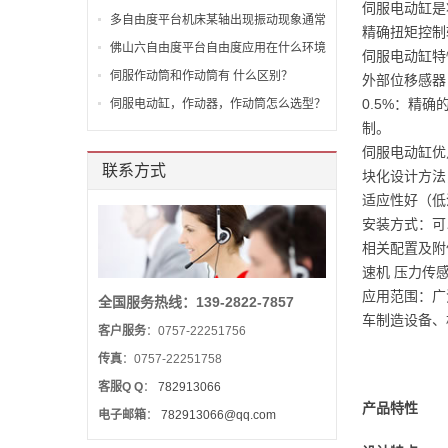
伺服电动缸是
全面从严治党工作会议
多自由度平台机床某轴出现振动现象通常
精确扭矩控制
的原因！
佛山六自由度平台自由度应用在什么环境
伺服电动缸特
呢？
伺服作动筒和作动筒有 什么区别？
外部位移感器
0.5%：精
伺服电动缸，作动器，作动筒怎么选型？
制。
伺服电动缸优
联系方式
块化设计方法
适应性好（低
安装方式：可
相关配置及附
速机 压力传
应用范围：广
全国服务热线：139-2822-7857
车制造设备、
客户服务
：0757-22251756
传真
：0757-22251758
客服Q Q
：
782913066
产品特性
电子邮箱
：
782913066@qq.com