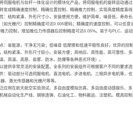
将伺服电机与丝杆一体化设计的模块化产品，将伺服电机的旋转运动通过
转变成精确速度控制、精确位置控制、精确推力控制，实现高度精度直线
性：结构紧凑，外形尺寸小，安装使用方便，维护简单，噪音低，寿命长。
（如光栅尺）控制精确度可达0.005密码；精确度的速度控制，可以任
确的推力控制，增加推位力传感器后控制精度可达0.05%。易于与PLC、
点：省能源，干净无污染；低噪音 低摩擦和低速平稳性良好，优异的控制
，结构紧凑、外形尺寸较小、安装方便；高响应、高性能、高可靠性、多
温、高温、高原、盐雾、防水、防爆等各种恶劣环境）。
以提供非常灵活的安装配置。全系列的安装组件可根据客户不同的要求选
件：驱动部分可选伺服电机、直流电机、步进电机、三相异步电机等，也
感器、激光传感器和光栅尺等等。
泛应用在航天航空实验测试、多自由度模拟仿真、多自由度动感娱乐、多
机械自动化生产线、钢铁连铸、石油化工、物料搬运、注塑机、模具控制